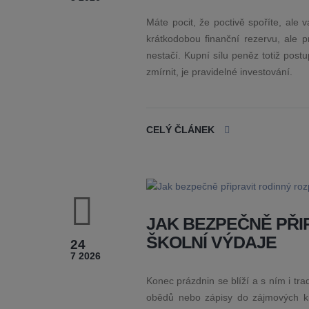
Máte pocit, že poctivě spoříte, ale
krátkodobou finanční rezervu, ale p
nestačí. Kupní sílu peněz totiž post
zmírnit, je pravidelné investování.
CELÝ ČLÁNEK
JAK BEZPEČNĚ PŘI
ŠKOLNÍ VÝDAJE
24
7 2026
Konec prázdnin se blíží a s ním i t
obědů nebo zápisy do zájmových k