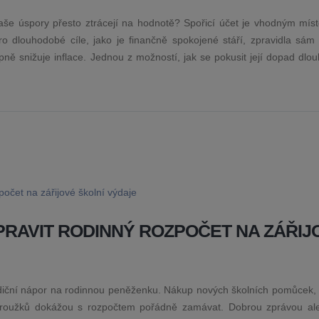
 vaše úspory přesto ztrácejí na hodnotě? Spořicí účet je vhodným mís
ro dlouhodobé cíle, jako je finančně spokojené stáří, zpravidla sám
upně snižuje inflace. Jednou z možností, jak se pokusit její dopad dl
PRAVIT RODINNÝ ROZPOČET NA ZÁŘIJ
radiční nápor na rodinnou peněženku. Nákup nových školních pomůcek, 
roužků dokážou s rozpočtem pořádně zamávat. Dobrou zprávou ale