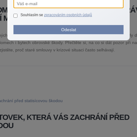
OMOV NA SEZÓNU BOUŘEK: JAK SPR
Souhlasím se
zpracováním osobních údajů
NÍ MAJETKU
Odeslat
ch dnů také prudké bouřky, silný vítr a krupobití. Tyto přírodní živly
mech i bytech obrovské škody. Přečtěte si, na co si dát pozor při na
jistěte, proč staré smlouvy v krizové situaci často selhávají.
STOVEK, KTERÁ VÁS ZACHRÁNÍ PŘED
DOU