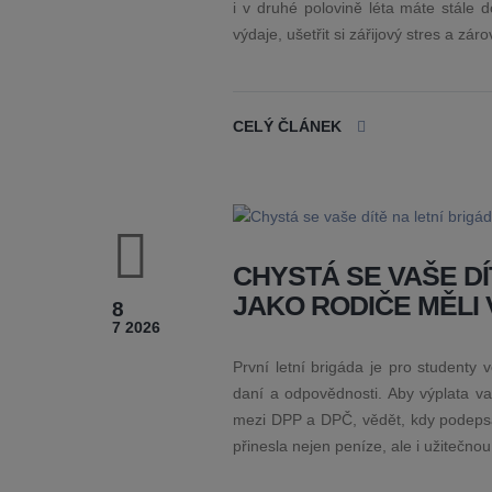
i v druhé polovině léta máte stále do
výdaje, ušetřit si zářijový stres a zá
CELÝ ČLÁNEK
CHYSTÁ SE VAŠE DÍ
JAKO RODIČE MĚLI
8
7 2026
První letní brigáda je pro studenty v
daní a odpovědnosti. Aby výplata va
mezi DPP a DPČ, vědět, kdy podepsat
přinesla nejen peníze, ale i užitečno