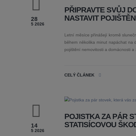
PŘIPRAVTE SVŮJ D
NASTAVIT POJIŠTĚ
28
5 2026
Letní měsíce přinášejí kromě slunečný
během několika minut napáchat na do
pojištění nemovitosti a domácnosti a z
CELÝ ČLÁNEK
POJISTKA ZA PÁR 
STATISÍCOVOU ŠKO
14
5 2026