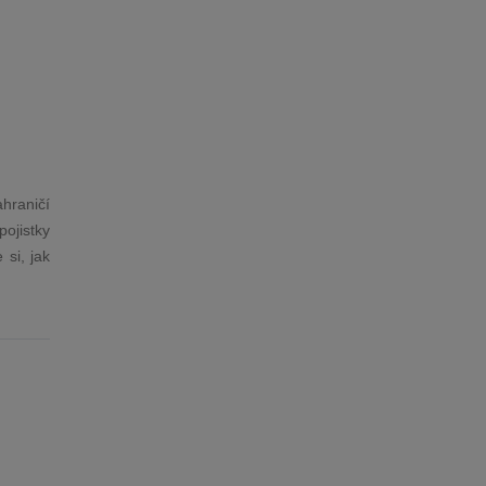
hraničí
ojistky
si, jak