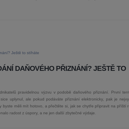
ÁNÍ DAŇOVÉHO PŘIZNÁNÍ? JEŠTĚ TO
odnikatelů pravidelnou výzvu v podobě daňového přiznání. První ter
ice uplynul, ale pokud podáváte přiznání elektronicky, pak je nejvy
y byste měli mít hotovo, a přečtěte si, jak se chytře připravit na příští 
lo radost z úspory, a ne jen další zbytečné výdaje.