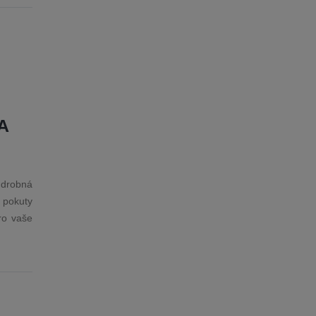
A
 drobná
 pokuty
ro vaše