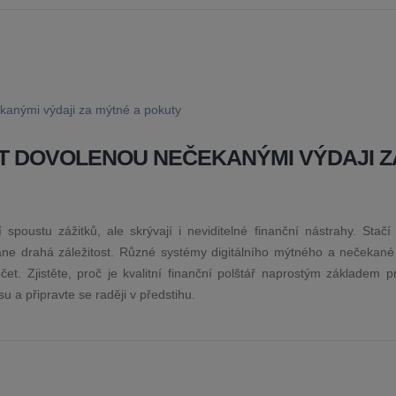
IT DOVOLENOU NEČEKANÝMI VÝDAJI Z
 spoustu zážitků, ale skrývají i neviditelné finanční nástrahy. Stačí
tane drahá záležitost. Různé systémy digitálního mýtného a nečekané
čet. Zjistěte, proč je kvalitní finanční polštář naprostým základem p
u a připravte se raději v předstihu.