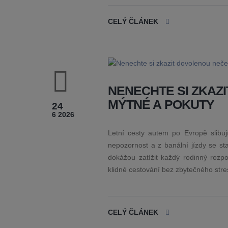
CELÝ ČLÁNEK
NENECHTE SI ZKAZ
MÝTNÉ A POKUTY
24
6 2026
Letní cesty autem po Evropě slibují
nepozornost a z banální jízdy se s
dokážou zatížit každý rodinný rozpo
klidné cestování bez zbytečného stres
CELÝ ČLÁNEK