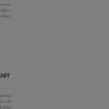
oucího.
ítky či
 vůbec,
NIT
přístup
ce, ale
ré kroky