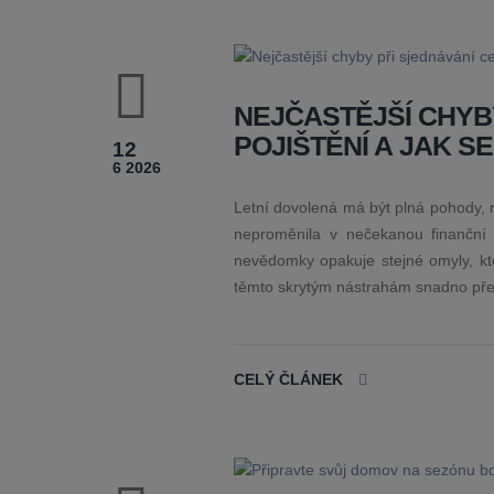
NEJČASTĚJŠÍ CHYB
POJIŠTĚNÍ A JAK S
12
6 2026
Letní dovolená má být plná pohody, 
neproměnila v nečekanou finanční s
nevědomky opakuje stejné omyly, kte
těmto skrytým nástrahám snadno před
CELÝ ČLÁNEK