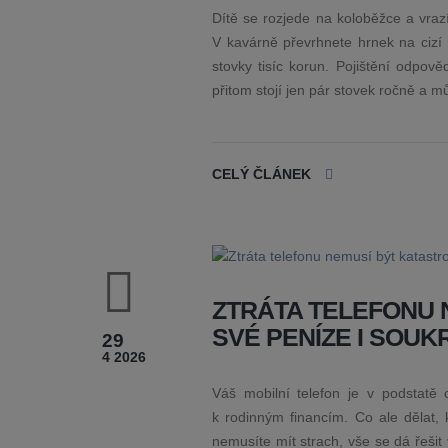
Dítě se rozjede na koloběžce a vra
V kavárně převrhnete hrnek na cizí 
stovky tisíc korun. Pojištění odpov
přitom stojí jen pár stovek ročně a 
CELÝ ČLÁNEK
ZTRÁTA TELEFONU 
SVÉ PENÍZE I SOUK
29
4 2026
Váš mobilní telefon je v podstatě
k rodinným financím. Co ale dělat, 
nemusíte mít strach, vše se dá řešit 