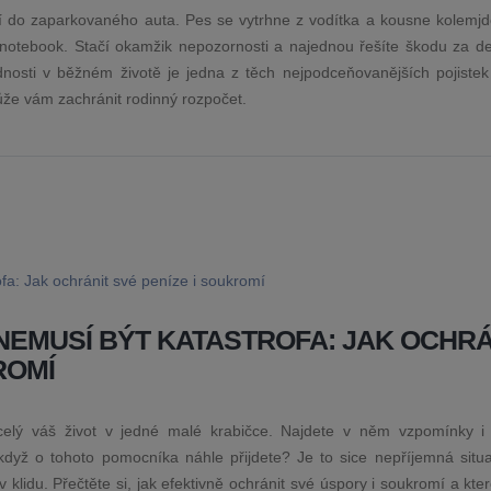
zí do zaparkovaného auta. Pes se vytrhne z vodítka a kousne kolemjd
notebook. Stačí okamžik nepozornosti a najednou řešíte škodu za des
ědnosti v běžném životě je jedna z těch nejpodceňovanějších pojistek
může vám zachránit rodinný rozpočet.
NEMUSÍ BÝT KATASTROFA: JAK OCHRÁ
ROMÍ
 celý váš život v jedné malé krabičce. Najdete v něm vzpomínky i 
když o tohoto pomocníka náhle přijdete? Je to sice nepříjemná situa
v klidu. Přečtěte si, jak efektivně ochránit své úspory i soukromí a kte