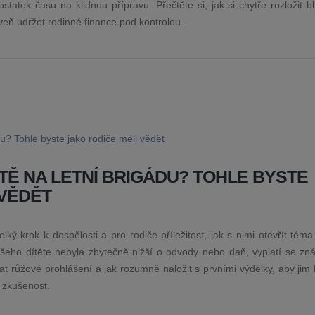
statek času na klidnou přípravu. Přečtěte si, jak si chytře rozložit bl
roveň udržet rodinné finance pod kontrolou.
TĚ NA LETNÍ BRIGÁDU? TOHLE BYSTE
 VĚDĚT
elký krok k dospělosti a pro rodiče příležitost, jak s nimi otevřít tém
šeho dítěte nebyla zbytečně nižší o odvody nebo daň, vyplatí se znát
 růžové prohlášení a jak rozumně naložit s prvními výdělky, aby jim 
u zkušenost.