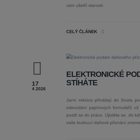
vám ušetří starosti.
CELÝ ČLÁNEK
ELEKTRONICKÉ POD
STÍHÁTE
17
4 2026
Jarní měsíce přinášejí do života p
odevzdání papírových formulářů už s
pustit se do práce. Ujistěte se, do kd
vaše budoucí daňové přiznání znamena