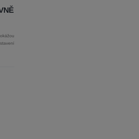
ÁVNĚ
 dokážou
stavení