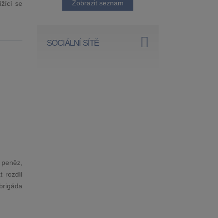
Zobrazit seznam
ížící se
SOCIÁLNÍ SÍTĚ
a peněz,
 rozdíl
brigáda