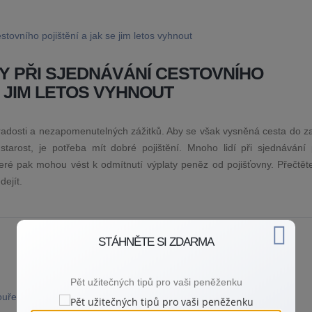
Y PŘI SJEDNÁVÁNÍ CESTOVNÍHO
E JIM LETOS VYHNOUT
radosti a nezapomenutelných zážitků. Aby se však vysněná cesta do za
tarost, je potřeba mít dobré pojištění. Mnoho lidí při sjednávání p
ré pak mohou vést k odmítnutí výplaty peněz od pojišťovny. Přečtěte 
ejít.
STÁHNĚTE SI ZDARMA
Pět užitečných tipů pro vaši peněženku