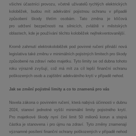
všichni účastníci provozu, včetně uživatelů rychlých elektrických
koloběžek, budou mít adekvátní pojistnou ochranu v případě
způsobení škody třetím osobám. Tato změna je klíčová
pro udržení bezpečnosti na silnicích, zvláště v městských
oblastech, kde je používání těchto koloběžek nejfrekventovanější.
Kromě zahrnutí elektrokoloběžek pod povinné ručení přináší nová
legislativa také změnu v minimálních pojistných limitech pro škody
způsobené na zdraví nebo majetku. Tyto limity se od dubna tohoto
roku výrazně zvyšují, což má mít za cíl lepší finanční ochranu
poškozených osob a zajištění adekvátního krytí v případě nehod.
Jak se změní pojistné limity a co to znamená pro vás
Novela zákona o povinném ručení, která nabývá účinnosti v dubnu
2024, stanoví jednotné vyšší minimální limity pojistného krytí.
Pro majetkové škody nyní činí limit 50 milionů korun a stejná
částka je stanovena i pro újmu na zdraví. Tyto změny znamenají
významné posílení finanční ochrany poškozených v případě nehod