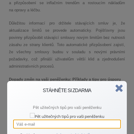
a přizpůsobení se inflačním trendům a rostoucím nákladům
na opravy a léčbu.
Důležitou informací pro držitele stávajících smluv je, že
aktualizace limitů se provede automaticky. Pojišťovny jsou
povinny přizpůsobit stávající smlouvy novým limitům bez nutnosti
zásahu ze strany klientů. Toto automatické přizpůsobení zajistí,
že všechny smlouvy budou v souladu s novými právními
požadavky, což přináší uživatelům větší klid a zjednodušení
administrativních procesů.
Dopady změn na vaši peněženku: Příklady a tipy pro úsporu
STÁHNĚTE SI ZDARMA
S novými změnami v povinném ručení, které zvyšují minimální
limity plnění na 50 milionů korun jak pro majetkové škody, tak
pro újmu na zdraví, může dojít k obavám ohledně zvýšení
Pět užitečných tipů pro vaši peněženku
pojistného. V tomto bodu je tedy důležité pochopit, jak tyto změny
ovlivní vaše pojistné náklady a co můžete udělat pro optimalizaci
svých výdajů.