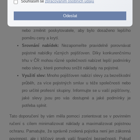
Souhlasím se
zpracováním osobních údajů
Přehodnocení stávající smlouvy:
Je klíčové přezkoumat
vaši aktuální pojistnou smlouvu a zjistit, zda reflektuje
Odeslat
změny v pojistných limitech a zda není potřeba ji upravit
nebo změnit poskytovatele, aby bylo dosaženo lepšího
poměru ceny a krytí.
Srovnání nabídek:
Nezapomeňte pravidelně porovnávat
pojistné nabídky různých pojišťoven. Díky konkurenčnímu
trhu v ČR mohou různé společnosti nabízet lepší podmínky
nebo slevy, které pomohou snížit náklady na pojistné.
Využití slev:
Mnoho pojišťoven nabízí slevy za bezeškodní
průběh, za více pojistných smluv u téže společnosti nebo
pro určité profesní skupiny. Informujte se u vaší pojišťovny,
jaké slevy jsou pro vás dostupné a jaké podmínky je
potřeba splnit.
Tato doporučení by vám měla pomoci zorientovat se v povinném
ručení s cílem minimalizovat náklady a maximalizovat pojistnou
ochranu. Pamatujte, že správně zvolená pojistka není jen zákonná
povinnost, ale i klíčový prvek vaší finanční bezpečnosti. Pokud