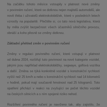
Na začátku tohoto měsíce vstoupily v platnost nové změny
v povinném ručení, které se dotknou nejen majitelů automobilů, ale
nově třeba i uživatelů elektrokoloběžek, které v posledních letech
vzrostly na popularitě. Přečtěte si, co tato nová legislativa, která
by měla zvýšit bezpečnost všech účastníků silničního provozu,
obnáší a koho přesně se změny dotknou.
Základní přehled změn v povinném ručení
Změny v regulaci povinného ručení, které vstupují v platnost
od dubna 2024, rozšiřují tuto povinnost na nové kategorie vozidel,
jakými jsou například elektrokoloběžky, segwaye, golfová vozítka
a další. Změna se týká konkrétně vozidel s konstrukční rychlostí
vyšší než 25 km/h a nebo s konstrukční rychlostí nad 14 kilometrů
v hodině, pokud mají současně hmotnost nad 25 kilogramů. Toto
opatření přichází v reakci na zvyšující se počet těchto vozidel
na českých silnicích a s ním spojené riziko nehod.
Rozšíření povinného ručení je navrženo tak, aby zajistilo, že