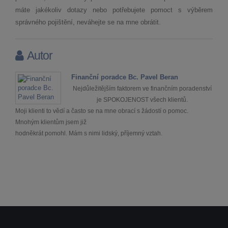
máte jakékoliv dotazy nebo potřebujete pomoct s výběrem
správného pojištění, neváhejte se na mne obrátit.
Autor
Finanční poradce Bc. Pavel Beran
Nejdůležitějším faktorem ve finančním poradenství
je SPOKOJENOST všech klientů.
Moji klienti to vědí a často se na mne obrací s žádostí o pomoc.
Mnohým klientům jsem již
hodněkrát pomohl. Mám s nimi lidský, příjemný vztah.