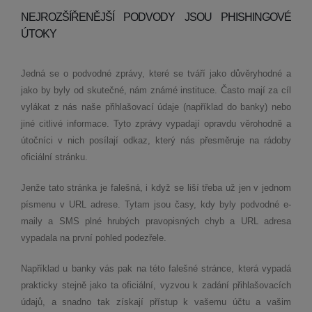
NEJROZŠÍŘENĚJŠÍ PODVODY JSOU PHISHINGOVÉ
ÚTOKY
Jedná se o podvodné zprávy, které se tváří jako důvěryhodné a
jako by byly od skutečné, nám známé instituce. Často mají za cíl
vylákat z nás naše přihlašovací údaje (například do banky) nebo
jiné citlivé informace. Tyto zprávy vypadají opravdu věrohodně a
útočníci v nich posílají odkaz, který nás přesměruje na rádoby
oficiální stránku.
Jenže tato stránka je falešná, i když se liší třeba už jen v jednom
písmenu v URL adrese. Tytam jsou časy, kdy byly podvodné e-
maily a SMS plné hrubých pravopisných chyb a URL adresa
vypadala na první pohled podezřele.
Například u banky vás pak na této falešné stránce, která vypadá
prakticky stejně jako ta oficiální, vyzvou k zadání přihlašovacích
údajů, a snadno tak získají přístup k vašemu účtu a vašim