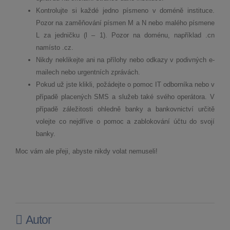
Kontrolujte si každé jedno písmeno v doméně instituce.
Pozor na zaměňování písmen M a N nebo malého písmene
L za jedničku (l – 1). Pozor na doménu, například .cn
namísto .cz.
Nikdy neklikejte ani na přílohy nebo odkazy v podivných e-
mailech nebo urgentních zprávách.
Pokud už jste klikli, požádejte o pomoc IT odborníka nebo v
případě placených SMS a služeb také svého operátora. V
případě záležitosti ohledně banky a bankovnictví určitě
volejte co nejdříve o pomoc a zablokování účtu do svojí
banky.
Moc vám ale přeji, abyste nikdy volat nemuseli!
Autor