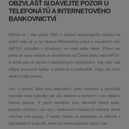
OBZVLÁŠŤ SI DÁVEJTE POZOR U
TELEFONÁTŮ A INTERNETOVÉHO
BANKOVNICTVÍ
Možná už i vám přišla SMS o uložení neexistujícího balíčku na
poště nebo ať si na stránce Ministerstva práce a sociálních věcí
(MPSV) zažádáte o příspěvky, na které máte nárok. Přitom ani
jedna ze zpráv nebyla ve skutečnosti od České pošty nebo MPSV.
A určitě jste už slyšeli o telefonických rozhovorech, kdy vám volá
údajný pracovník banky, a přitom je to podvodník, který vás chce
obrat o vaše peníze.
Ano, v dnešní době jsou podvodníci velmi kreativní a vymýšlejí
neustále nové způsoby, jak vás oklamat a vymámit z vás nějakou
formou peníze. V jejich hledáčku jsou obzvlášť klienti bank,
protože většina z nás má v bankovních institucích uloženy téměř
všechny své úspory. V tomto článku se podíváme na některé z
nejčastějších podvodů, které se mohou bohužel týkat i vás.