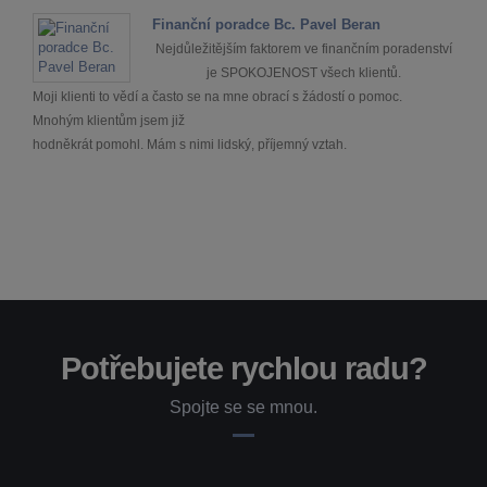
Finanční poradce Bc. Pavel Beran
Nejdůležitějším faktorem ve finančním poradenství
je SPOKOJENOST všech klientů.
Moji klienti to vědí a často se na mne obrací s žádostí o pomoc.
Mnohým klientům jsem již
hodněkrát pomohl. Mám s nimi lidský, příjemný vztah.
Potřebujete rychlou radu?
Spojte se se mnou.