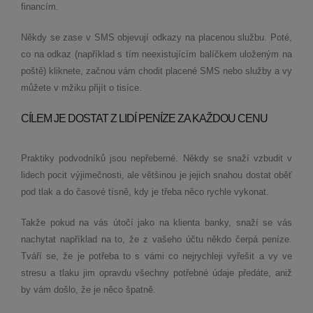
financím.
Někdy se zase v SMS objevují odkazy na placenou službu. Poté,
co na odkaz (například s tím neexistujícím balíčkem uloženým na
poště) kliknete, začnou vám chodit placené SMS nebo služby a vy
můžete v mžiku přijít o tisíce.
CÍLEM JE DOSTAT Z LIDÍ PENÍZE ZA KAŽDOU CENU
Praktiky podvodníků jsou nepřeberné. Někdy se snaží vzbudit v
lidech pocit výjimečnosti, ale většinou je jejich snahou dostat oběť
pod tlak a do časové tísně, kdy je třeba něco rychle vykonat.
Takže pokud na vás útočí jako na klienta banky, snaží se vás
nachytat například na to, že z vašeho účtu někdo čerpá peníze.
Tváří se, že je potřeba to s vámi co nejrychleji vyřešit a vy ve
stresu a tlaku jim opravdu všechny potřebné údaje předáte, aniž
by vám došlo, že je něco špatně.