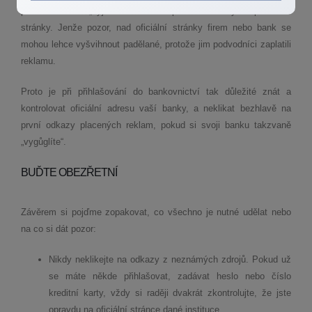
prvních místech „vyjíždí“ takzvané topované reklamy. Až pak další
stránky. Jenže pozor, nad oficiální stránky firem nebo bank se
mohou lehce vyšvihnout padělané, protože jim podvodníci zaplatili
reklamu.
Proto je při přihlašování do bankovnictví tak důležité znát a
kontrolovat oficiální adresu vaší banky, a neklikat bezhlavě na
první odkazy placených reklam, pokud si svoji banku takzvaně
„vygůglíte“.
BUĎTE OBEZŘETNÍ
Závěrem si pojďme zopakovat, co všechno je nutné udělat nebo
na co si dát pozor:
Nikdy neklikejte na odkazy z neznámých zdrojů. Pokud už
se máte někde přihlašovat, zadávat heslo nebo číslo
kreditní karty, vždy si raději dvakrát zkontrolujte, že jste
opravdu na oficiální stránce dané instituce.