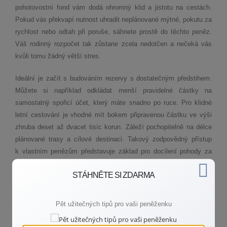
pohotovostní fond vám dodá ohromný klid a jistotu na cestách.
Pokud vás překvapí nutnost uhradit neplánované mýtné, pokutu za
rychlost nebo odtah při poruše, sáhnete prostě do těchto peněz.
Váš rodinný rozpočet tak zůstane zcela nedotčen a nečeká vás
kvůli tomu žádný větší stres.
Ideální je začít s budováním rezervy s dostatečným předstihem.
Můžete si například odkládat menší pravidelné částky na
samostatný spořicí účet, který máte snadno po ruce. Pro klidné
letní cestování je vhodné mít bokem připravenou částku ve výši
zhruba deset až dvacet tisíc korun. Záleží pochopitelně na délce
plánované trasy a cílové destinaci. Takový zodpovědný přístup
k vlastním penězům představuje základ pro docílení pohody za
volantem. S dobře promyšlenou rezervou si svou dovolenou
STÁHNĚTE SI ZDARMA
opravdu užijete.
Konkrétní nástrahy na cestách k moři aneb kde hrozí největší
Pět užitečných tipů pro vaši peněženku
pokuty