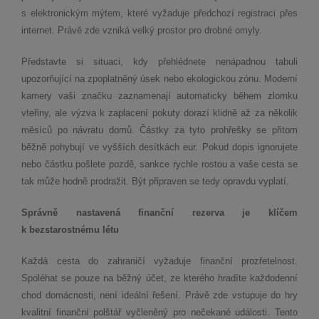
s elektronickým mýtem, které vyžaduje předchozí registraci přes
internet. Právě zde vzniká velký prostor pro drobné omyly.
Představte si situaci, kdy přehlédnete nenápadnou tabuli
upozorňující na zpoplatněný úsek nebo ekologickou zónu. Moderní
kamery vaši značku zaznamenají automaticky během zlomku
vteřiny, ale výzva k zaplacení pokuty dorazí klidně až za několik
měsíců po návratu domů. Částky za tyto prohřešky se přitom
běžně pohybují ve vyšších desítkách eur. Pokud dopis ignorujete
nebo částku pošlete pozdě, sankce rychle rostou a vaše cesta se
tak může hodně prodražit. Být připraven se tedy opravdu vyplatí.
Správně nastavená finanční rezerva je klíčem
k bezstarostnému létu
Každá cesta do zahraničí vyžaduje finanční prozřetelnost.
Spoléhat se pouze na běžný účet, ze kterého hradíte každodenní
chod domácnosti, není ideální řešení. Právě zde vstupuje do hry
kvalitní finanční polštář vyčleněný pro nečekané události. Tento