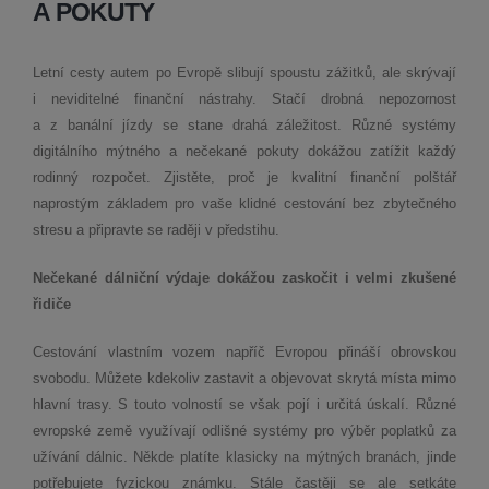
A POKUTY
Letní cesty autem po Evropě slibují spoustu zážitků, ale skrývají
i neviditelné finanční nástrahy. Stačí drobná nepozornost
a z banální jízdy se stane drahá záležitost. Různé systémy
digitálního mýtného a nečekané pokuty dokážou zatížit každý
rodinný rozpočet. Zjistěte, proč je kvalitní finanční polštář
naprostým základem pro vaše klidné cestování bez zbytečného
stresu a připravte se raději v předstihu.
Nečekané dálniční výdaje dokážou zaskočit i velmi zkušené
řidiče
Cestování vlastním vozem napříč Evropou přináší obrovskou
svobodu. Můžete kdekoliv zastavit a objevovat skrytá místa mimo
hlavní trasy. S touto volností se však pojí i určitá úskalí. Různé
evropské země využívají odlišné systémy pro výběr poplatků za
užívání dálnic. Někde platíte klasicky na mýtných branách, jinde
potřebujete fyzickou známku. Stále častěji se ale setkáte