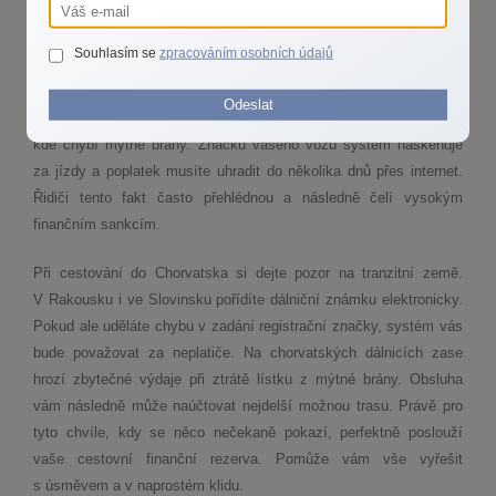
Při cestě do oblíbené Itálie narazíte na situace, které dokážou
nečekaně provětrat vaši peněženku. Zrádnou pastí jsou zóny
Souhlasím se
zpracováním osobních údajů
s omezeným provozem v centrech měst. Vjezd do nich je bez
speciálního povolení přísně zakázán a kamery vše automaticky
Odeslat
zaznamenají. Další specialitou jsou dálnice s volným průjezdem,
kde chybí mýtné brány. Značku vašeho vozu systém naskenuje
za jízdy a poplatek musíte uhradit do několika dnů přes internet.
Řidiči tento fakt často přehlédnou a následně čelí vysokým
finančním sankcím.
Při cestování do Chorvatska si dejte pozor na tranzitní země.
V Rakousku i ve Slovinsku pořídíte dálniční známku elektronicky.
Pokud ale uděláte chybu v zadání registrační značky, systém vás
bude považovat za neplatiče. Na chorvatských dálnicích zase
hrozí zbytečné výdaje při ztrátě lístku z mýtné brány. Obsluha
vám následně může naúčtovat nejdelší možnou trasu. Právě pro
tyto chvíle, kdy se něco nečekaně pokazí, perfektně poslouží
vaše cestovní finanční rezerva. Pomůže vám vše vyřešit
s úsměvem a v naprostém klidu.