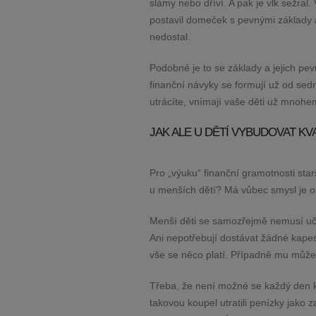
slámy nebo dříví. A pak je vlk sežral.
postavil domeček s pevnými základy a 
nedostal.
Podobné je to se základy a jejich pev
finanční návyky se formují už od sedm
utrácíte, vnímají vaše děti už mnohem
JAK ALE U DĚTÍ VYBUDOVAT KV
Pro „výuku“ finanční gramotnosti starš
u menších dětí? Má vůbec smysl je 
Menší děti se samozřejmě nemusí uč
Ani nepotřebují dostávat žádné kapes
vše se něco platí. Případně mu můžet
Třeba, že není možné se každý den k
takovou koupel utratili penízky jako 