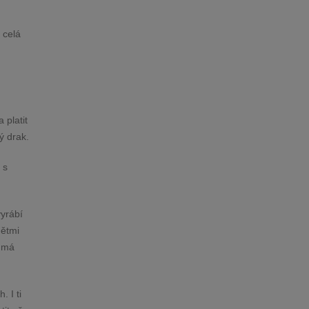
 celá
 platit
ý drak.
 s
vyrábí
dětmi
k má
. I ti