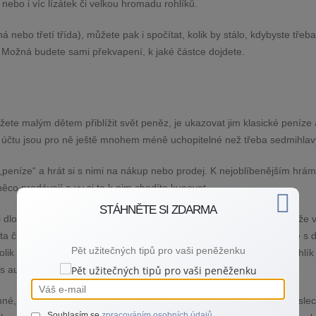
bo i víc lízátek či velkou hromadu rohlíků.
á nebo třetí třída), můžete pak i spočítat, kolik by stálo, kdybyste třeba
. Možná budete sami překvapení, k jaké částce dojdete.
te malým dětem přiblížit svět peněz, je ukazovat jim klasické peníze a
a účtu jsou pro ně ještě mnohem méně uchopitelné než třeba sedmihlav
 „peníze“ a hrát si s nimi na nákup nebo prodej. K nejoblíbenějším hrám
něco prodávají a vy si to k nim chodíte kupovat.
STÁHNĚTE SI ZDARMA
i dlouhém (i kratším) cestování. Klidně bez peněz. Děti si hrají, jakože 
ta či domy. (Pra)rodiče si od nich pak „jako“ něco kupují a přitom se s 
Pět užitečných tipů pro vaši peněženku
lik co ve skutečnosti opravdu stojí. Děti tak přirozeně zjišťují, že rohlí
s autem nebo bydlení patří mezi velké náklady.
né, ale také předškoláky, kteří zatím nemají představu o velkých číslech
Souhlasím se
zpracováním osobních údajů