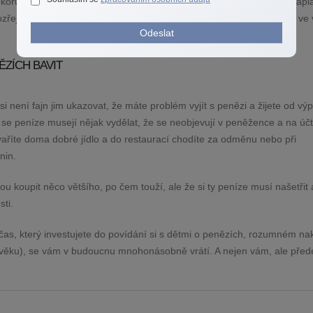
i koruny a koláč třeba dvě desetikoruny nebo že za dort je potřeba zapla
řejmě důležité dětem vysvětlit, že se platí i za světlo, teplo a vodu v
Odeslat
ĚZÍCH BAVIT
 není fajn jim ukazovat, že máte problém vyjít s penězi a žijete od výp
že se peníze musejí nějak vydělat, že se neobjevují v peněžence a na ú
uvaříte doma dobré jídlo a do restaurací chodíte za odměnu nebo při
nin.
 koupit něco většího, po čem touží, ale že si ty peníze musí našetřit 
sti.
 čas, který investujete do povídání si s dětmi o penězích, rozumném na
ně věku), se vám v budoucnu mnohonásobně vrátí. A nejen vám, ale pře