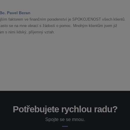
Bc. Pavel Beran
ějším faktorem ve finančním poradenství je SPOKOJENOST všech klientů.
a často se na mne obrací s žádostí o pomoc. Mnohým klientům jsem již
m s nimi lidský, příjemný vztah.
Potřebujete rychlou radu?
Spojte se se mnou.