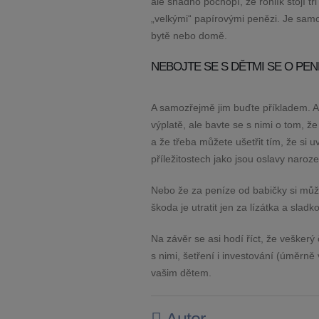
ale snadno pochopí, že rohlík stojí tř
„velkými“ papírovými penězi. Je samoz
bytě nebo domě.
NEBOJTE SE S DĚTMI SE O PEN
A samozřejmě jim buďte příkladem. Asi
výplatě, ale bavte se s nimi o tom, 
a že třeba můžete ušetřit tím, že si 
příležitostech jako jsou oslavy naroze
Nebo že za peníze od babičky si můžou
škoda je utratit jen za lízátka a sladko
Na závěr se asi hodí říct, že veškerý
s nimi, šetření i investování (úměr
vašim dětem.