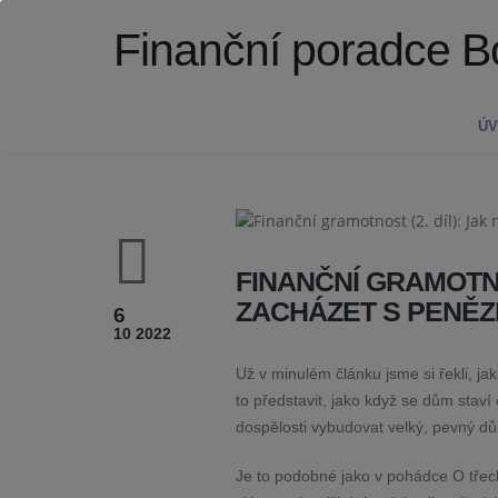
Finanční poradce B
Ú
FINANČNÍ GRAMOTNO
ZACHÁZET S PENĚZI
6
10 2022
Už v minulém článku jsme si řekli, jak
to představit, jako když se dům stav
dospělosti vybudovat velký, pevný d
Je to podobné jako v pohádce O třech