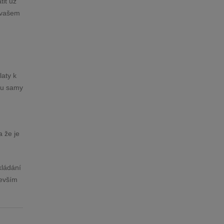
tit už
e vašem
laty k
čtu samy
a že je
kládání
devším