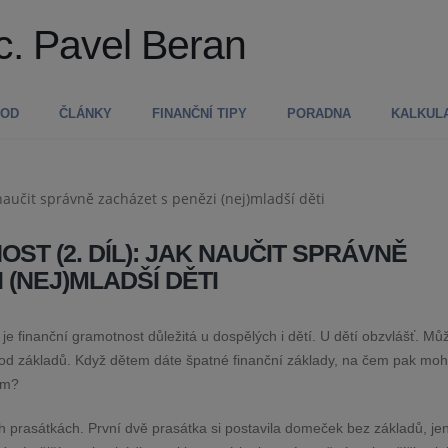
c. Pavel Beran
VOD
ČLÁNKY
FINANČNÍ TIPY
PORADNA
KALKUL
ST (2. DÍL): JAK NAUČIT SPRÁVNĚ
 (NEJ)MLADŠÍ DĚTI
 je finanční gramotnost důležitá u dospělých i dětí. U dětí obzvlášť. Můž
í od základů. Když dětem dáte špatné finanční základy, na čem pak mo
ům?
 prasátkách. První dvě prasátka si postavila domeček bez základů, je