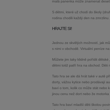
malá panenka může znamenat deset ne
S dětmi, které už chodí do školy (druh
rodina chodili každý den na zmrzlinu
HRAJTE SI!
Jednou ze skvělých možností, jak může
s nimi v obchodě. Virtuální peníze n
Můžete jim taky klidně pořídit dětské
dětmi totiž patří hra na obchod. Děti 
Tato hra se ale dá hrát také v autě př
dorty, vážou kytice nebo prodávají au
baví o tom, kolik co může stát nebo ko
jinou cenu než dort nebo že motorka 
Tato hra baví mladší děti školou povin