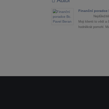
Autor
Finanční poradce 
Nejdůležit
Moji klienti to vědí 
hodněkrát pomohl. Má