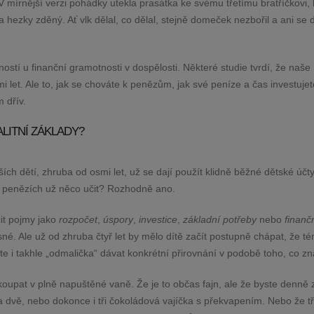
 V mírnější verzi pohádky utekla prasátka ke svému třetímu bratříčkovi, k
hezky zděný. Ať vlk dělal, co dělal, stejně domeček nezbořil a ani se 
ností u finanční gramotnosti v dospělosti. Některé studie tvrdí, že naše
i let. Ale to, jak se chováte k penězům, jak své peníze a čas investuje
 dřív.
ALITNÍ ZÁKLADY?
ích dětí, zhruba od osmi let, už se dají použít klidně běžné dětské účty
o penězích už něco učit? Rozhodně ano.
it pojmy jako
rozpočet
,
úspory
,
investice
,
základní potřeby
nebo
finančn
né. Ale už od zhruba čtyř let by mělo dítě začít postupně chápat, že t
e i takhle „odmalička“ dávat konkrétní přirovnání v podobě toho, co zn
oupat v plně napuštěné vaně. Že je to občas fajn, ale že byste denně 
za dvě, nebo dokonce i tři čokoládová vajíčka s překvapením. Nebo že t