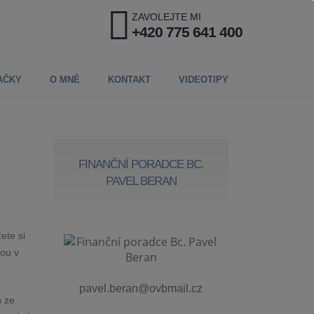
ZAVOLEJTE MI
+420 775 641 400
AČKY
O MNĚ
KONTAKT
VIDEOTIPY
FINANČNÍ PORADCE BC.
PAVEL BERAN
ete si
hou v
pavel.beran@ovbmail.cz
n ze