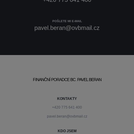
POŠLETE MI E-MAIL
pavel.beran@ovbmail.cz
FINANČNÍ PORADCE BC. PAVEL BERAN
KONTAKTY
+420 775 641 400
pavel.beran@ovbmail.cz
KDO JSEM