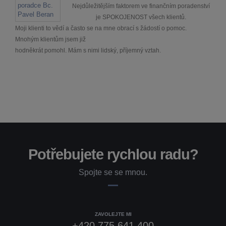
Nejdůležitějším faktorem ve finančním poradenství
je SPOKOJENOST všech klientů.
Moji klienti to vědí a často se na mne obrací s žádostí o pomoc.
Mnohým klientům jsem již
hodněkrát pomohl. Mám s nimi lidský, příjemný vztah.
Potřebujete rychlou radu?
Spojte se se mnou.
ZAVOLEJTE MI
+420 775 641 400