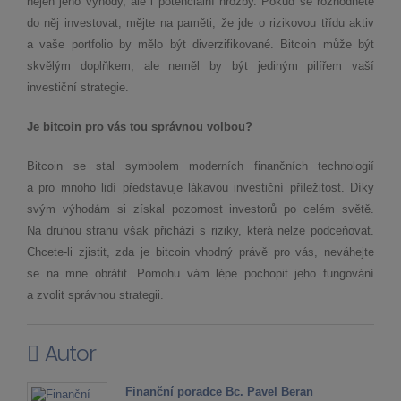
nejen jeho výhody, ale i potenciální hrozby. Pokud se rozhodnete
do něj investovat, mějte na paměti, že jde o rizikovou třídu aktiv
a vaše portfolio by mělo být diverzifikované. Bitcoin může být
skvělým doplňkem, ale neměl by být jediným pilířem vaší
investiční strategie.
Je bitcoin pro vás tou správnou volbou?
Bitcoin se stal symbolem moderních finančních technologií
a pro mnoho lidí představuje lákavou investiční příležitost. Díky
svým výhodám si získal pozornost investorů po celém světě.
Na druhou stranu však přichází s riziky, která nelze podceňovat.
Chcete-li zjistit, zda je bitcoin vhodný právě pro vás, neváhejte
se na mne obrátit. Pomohu vám lépe pochopit jeho fungování
a zvolit správnou strategii.
Autor
Finanční poradce Bc. Pavel Beran