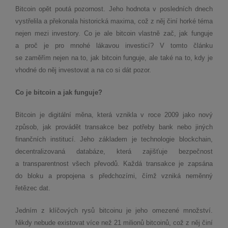
Bitcoin opět poutá pozornost. Jeho hodnota v posledních dnech
vystřelila a překonala historická maxima, což z něj činí horké téma
nejen mezi investory. Co je ale bitcoin vlastně zač, jak funguje
a proč je pro mnohé lákavou investicí? V tomto článku
se zaměřím nejen na to, jak bitcoin funguje, ale také na to, kdy je
vhodné do něj investovat a na co si dát pozor.
Co je bitcoin a jak funguje?
Bitcoin je digitální měna, která vznikla v roce 2009 jako nový
způsob, jak provádět transakce bez potřeby bank nebo jiných
finančních institucí. Jeho základem je technologie blockchain,
decentralizovaná databáze, která zajišťuje bezpečnost
a transparentnost všech převodů. Každá transakce je zapsána
do bloku a propojena s předchozími, čímž vzniká neměnný
řetězec dat.
Jedním z klíčových rysů bitcoinu je jeho omezené množství.
Nikdy nebude existovat více než 21 milionů bitcoinů, což z něj činí