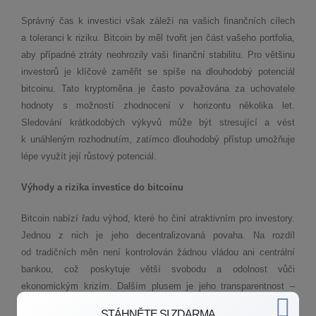
Správný čas k investici však záleží na vašich finančních cílech
a toleranci k riziku. Bitcoin by měl tvořit jen část vašeho portfolia,
aby případné ztráty neohrozily vaši finanční stabilitu. Pro většinu
investorů je klíčové zaměřit se spíše na dlouhodobý potenciál
bitcoinu. Tato kryptoměna je často považována za uchovatele
hodnoty s možností zhodnocení v horizontu několika let.
Sledování krátkodobých výkyvů může být stresující a vést
k unáhleným rozhodnutím, zatímco dlouhodobý přístup umožňuje
lépe využít její růstový potenciál.
Výhody a rizika investice do bitcoinu
Bitcoin nabízí řadu výhod, které ho činí atraktivním pro investory.
Jednou z nich je jeho decentralizovaná povaha. Na rozdíl
od tradičních měn není kontrolován žádnou vládou ani centrální
bankou, což poskytuje větší svobodu a odolnost vůči
ekonomickým krizím. Dalším plusem je jeho transparentnost –
díky technologii blockchain lze snadno ověřit každou transakci,
STÁHNĚTE SI ZDARMA