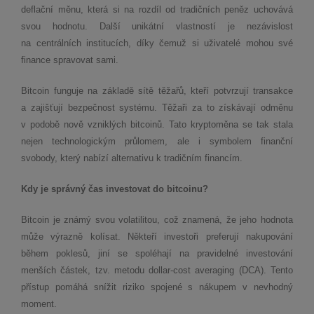
deflační měnu, která si na rozdíl od tradičních peněz uchovává
svou hodnotu. Další unikátní vlastností je nezávislost
na centrálních institucích, díky čemuž si uživatelé mohou své
finance spravovat sami.
Bitcoin funguje na základě sítě těžařů, kteří potvrzují transakce
a zajišťují bezpečnost systému. Těžaři za to získávají odměnu
v podobě nově vzniklých bitcoinů. Tato kryptoměna se tak stala
nejen technologickým průlomem, ale i symbolem finanční
svobody, který nabízí alternativu k tradičním financím.
Kdy je správný čas investovat do bitcoinu?
Bitcoin je známý svou volatilitou, což znamená, že jeho hodnota
může výrazně kolísat. Někteří investoři preferují nakupování
během poklesů, jiní se spoléhají na pravidelné investování
menších částek, tzv. metodu dollar-cost averaging (DCA). Tento
přístup pomáhá snížit riziko spojené s nákupem v nevhodný
moment.